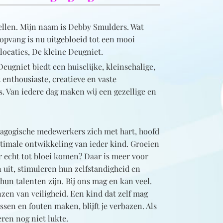
tellen. Mijn naam is Debby Smulders. Wat
ropvang is nu uitgebloeid tot een mooi
ocaties, De kleine Deugniet.
ugniet biedt een huiselijke, kleinschalige,
enthousiaste, creatieve en vaste
 Van iedere dag maken wij een gezellige en
dagogische medewerkers zich met hart, hoofd
timale ontwikkeling van ieder kind. Groeien
r echt tot bloei komen? Daar is meer voor
 uit, stimuleren hun zelfstandigheid en
un talenten zijn. Bij ons mag en kan veel.
zen van veiligheid. Een kind dat zelf mag
ssen en fouten maken, blijft je verbazen. Als
ren nog niet lukte.