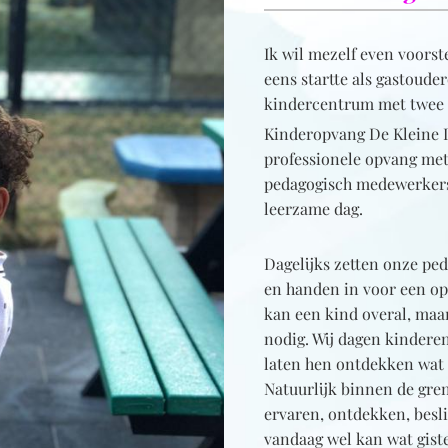
Ik wil mezelf even voors
eens startte als gastoude
kindercentrum met twee l
Kinderopvang De Kleine De
professionele opvang met 
pedagogisch medewerkers.
leerzame dag.
Dagelijks zetten onze pe
en handen in voor een op
kan een kind overal, maa
nodig. Wij dagen kinderen
laten hen ontdekken wat h
Natuurlijk binnen de gren
ervaren, ontdekken, besli
vandaag wel kan wat giste