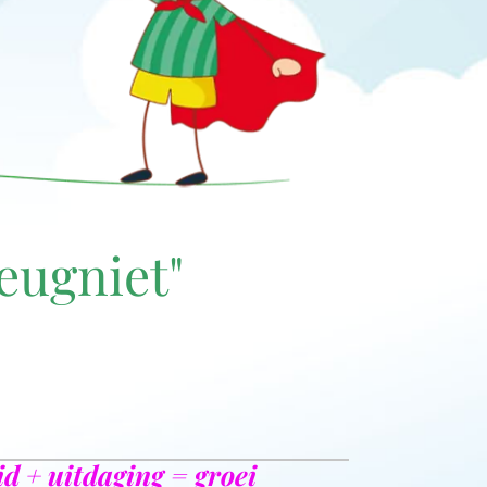
eugniet"
id + uitdaging = groei